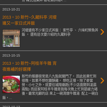
2013-10-21
2013。10 新竹~久藏料亭 河堤
邊又一家日式丼飯
›
河堤邊有不少家日式丼飯： 家竹亭 、 六味町鮮魚丼
飯 ， 還有這次要介紹的久藏料亭
2013-10-15
2013。10 新竹~阿桂羊牛雜 宵
夜進補的好選擇
›
新竹的餐廳很常是八九點就關門了， 因此如果忙到
很晚，如果不想吃鹽酥雞， 想吃正餐，除了麥當
勞、小七之外，就要往城隍廟跑(不少店面開到凌晨
兩點) 而這家阿桂羊牛雜是我每次晚上忙到筋疲力竭
後，最常光顧的店 來上一碗清燉牛雜湯 配上一碗白
飯，...