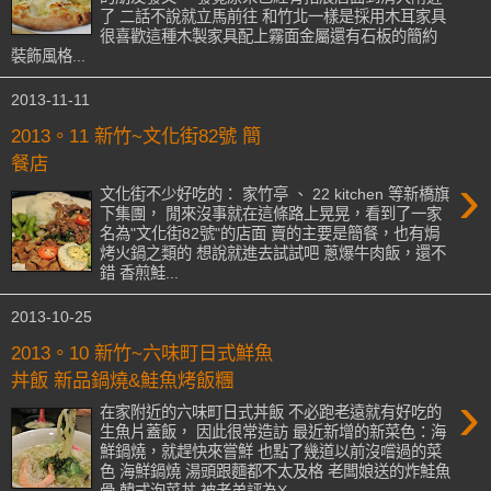
了 二話不說就立馬前往 和竹北一樣是採用木耳家具
很喜歡這種木製家具配上霧面金屬還有石板的簡約
裝飾風格...
2013-11-11
2013。11 新竹~文化街82號 簡
餐店
›
文化街不少好吃的： 家竹亭 、 22 kitchen 等新橋旗
下集團， 閒來沒事就在這條路上晃晃，看到了一家
名為"文化街82號"的店面 賣的主要是簡餐，也有焗
烤火鍋之類的 想說就進去試試吧 蔥爆牛肉飯，還不
錯 香煎鮭...
2013-10-25
2013。10 新竹~六味町日式鮮魚
丼飯 新品鍋燒&鮭魚烤飯糰
›
在家附近的六味町日式丼飯 不必跑老遠就有好吃的
生魚片蓋飯， 因此很常造訪 最近新增的新菜色：海
鮮鍋燒，就趕快來嘗鮮 也點了幾道以前沒嚐過的菜
色 海鮮鍋燒 湯頭跟麵都不太及格 老闆娘送的炸鮭魚
骨 韓式泡菜丼 被老弟評為X ...