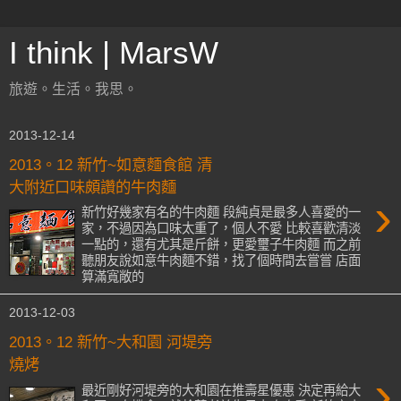
I think | MarsW
旅遊。生活。我思。
2013-12-14
2013。12 新竹~如意麵食館 清
大附近口味頗讚的牛肉麵
›
新竹好幾家有名的牛肉麵 段純貞是最多人喜愛的一
家，不過因為口味太重了，個人不愛 比較喜歡清淡
一點的，還有尤其是斤餅，更愛璽子牛肉麵 而之前
聽朋友說如意牛肉麵不錯，找了個時間去嘗嘗 店面
算滿寬敞的
2013-12-03
2013。12 新竹~大和園 河堤旁
燒烤
›
最近剛好河堤旁的大和園在推壽星優惠 決定再給大