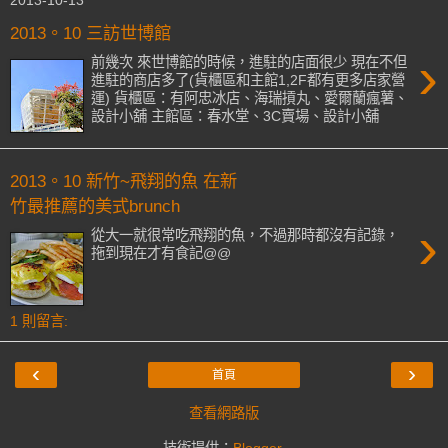
2013-10-13
2013。10 三訪世博館
›
前幾次 來世博館的時候，進駐的店面很少 現在不但
進駐的商店多了(貨櫃區和主館1,2F都有更多店家營
運) 貨櫃區：有阿忠冰店、海瑞摃丸、愛爾蘭瘋薯、
設計小舖 主館區：春水堂、3C賣場、設計小舖
2013。10 新竹~飛翔的魚 在新
竹最推薦的美式brunch
›
從大一就很常吃飛翔的魚，不過那時都沒有記錄，
拖到現在才有食記@@
1 則留言:
‹
›
首頁
查看網路版
技術提供：
Blogger
.