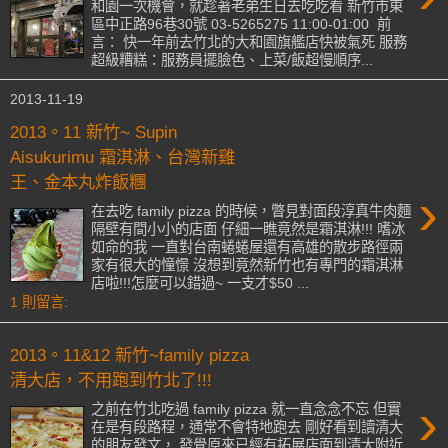
和園一次機會，就趁著老弟生日去吃吃看 新竹市東
區中正路96巷30號 03-5265275 11:00-01:00 前
言： 快一年前去竹北的大和園旗艦店快被氣死 服務
超級糟糕：服務員擺臉色、上菜/飯超慢順序...
2013-11-19
2013。11 新竹~ Supin
Aisukurimu 霜淇淋、台灣新雞
王、金本丸炸飯糰
›
在去吃 family pizza 的時候，瞥見對面段淳真牛肉麵
隔壁有間小小的店面 仔細一瞧竟然是霜淇淋!!! 嗜冰
如命的我 一直對台南蜷蜷屋還有高雄的散步路徑兩
家有很大的憧憬 沒想到竟然新竹也有專門的霜淇淋
店啦!!!怎麼可以錯過~ 一支才$50 ...
1 則留言:
2013。11&12 新竹~family pizza
清大店，不用跑到竹北了!!!
›
之前在竹北吃過 family pizza 就一直念念不忘 但實
在是有段路程，通常不會特地跑去 剛好看到讀清大
的朋友發文， 發覺原來已經有拓展店面到清大附近