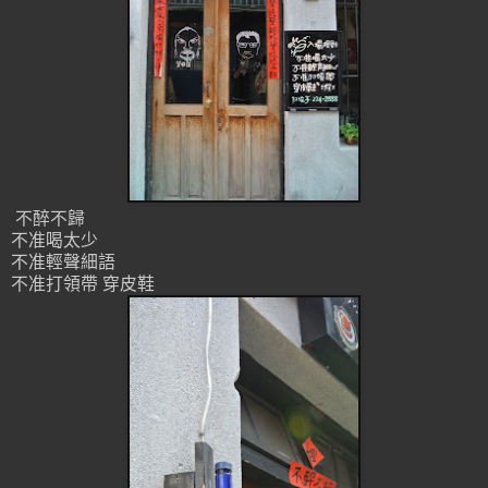
不醉不歸
不准喝太少
不准輕聲細語
不准打領帶 穿皮鞋