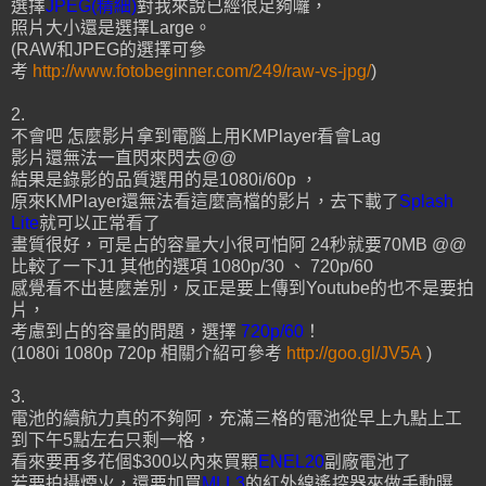
選擇
JPEG(精細)
對我來說已經很足夠囉，
照片大小還是選擇Large。
(RAW和JPEG的選擇可參
考
http://www.fotobeginner.com/249/raw-vs-jpg/
)
2.
不會吧 怎麼影片拿到電腦上用KMPlayer看會Lag
影片還無法一直閃來閃去@@
結果是錄影的品質選用的是1080i/60p ，
原來KMPlayer還無法看這麼高檔的影片，去下載了
Splash
Lite
就可以正常看了
畫質很好，可是占的容量大小很可怕阿 24秒就要70MB @@
比較了一下J1 其他的選項 1080p/30 、 720p/60
感覺看不出甚麼差別，反正是要上傳到Youtube的也不是要拍
片，
考慮到占的容量的問題，選擇
720p/60
！
(1080i 1080p 720p 相關介紹可參考
http://goo.gl/JV5A
)
3.
電池的續航力真的不夠阿，充滿三格的電池從早上九點上工
到下午5點左右只剩一格，
看來要再多花個$300以內來買顆
ENEL20
副廠電池了
若要拍攝煙火，還要加買
MLL3
的紅外線遙控器來做手動曝