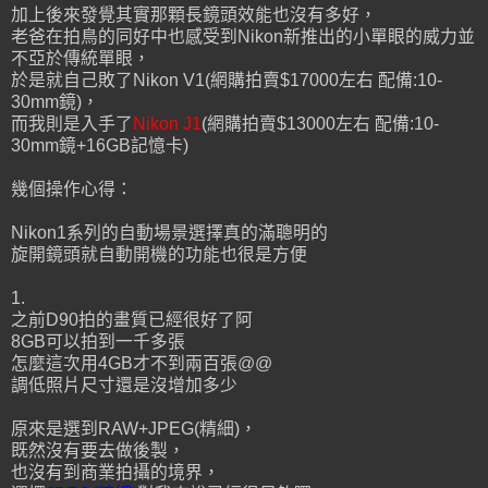
加上後來發覺其實那顆長鏡頭效能也沒有多好，
老爸在拍鳥的同好中也感受到Nikon新推出的小單眼的威力並
不亞於傳統單眼，
於是就自己敗了Nikon V1(網購拍賣$17000左右 配備:10-
30mm鏡)，
而我則是入手了
Nikon J1
(網購拍賣$13000左右 配備:10-
30mm鏡+16GB記憶卡)
幾個操作心得：
Nikon1系列的自動場景選擇真的滿聰明的
旋開鏡頭就自動開機的功能也很是方便
1.
之前D90拍的畫質已經很好了阿
8GB可以拍到一千多張
怎麼這次用4GB才不到兩百張@@
調低照片尺寸還是沒增加多少
原來是選到RAW+JPEG(精細)，
既然沒有要去做後製，
也沒有到商業拍攝的境界，