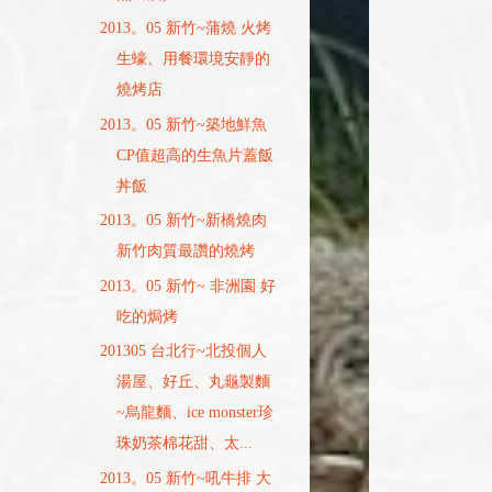
2013。05 新竹~蒲燒 火烤
生蠔、用餐環境安靜的
燒烤店
2013。05 新竹~築地鮮魚
CP值超高的生魚片蓋飯
丼飯
2013。05 新竹~新橋燒肉
新竹肉質最讚的燒烤
2013。05 新竹~ 非洲園 好
吃的焗烤
201305 台北行~北投個人
湯屋、好丘、丸龜製麵
~烏龍麵、ice monster珍
珠奶茶棉花甜、太...
2013。05 新竹~吼牛排 大