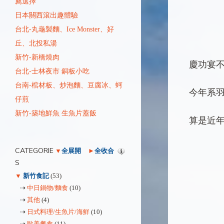
薦選擇
日本關西滾出趣體驗
台北-丸龜製麵、Ice Monster、好
丘、北投私湯
新竹-新橋燒肉
慶功宴
台北-士林夜市 銅板小吃
台南-棺材板、炒泡麵、豆腐冰、蚵
今年系
仔煎
新竹-築地鮮魚 生魚片蓋飯
算是近
CATEGORIE
▼
全展開
►
全收合
S
▼
新竹食記
(53)
⇢
中日鍋物/麵食
(10)
⇢
其他
(4)
⇢
日式料理/生魚片/海鮮
(10)
⇢
歐美餐食
(11)