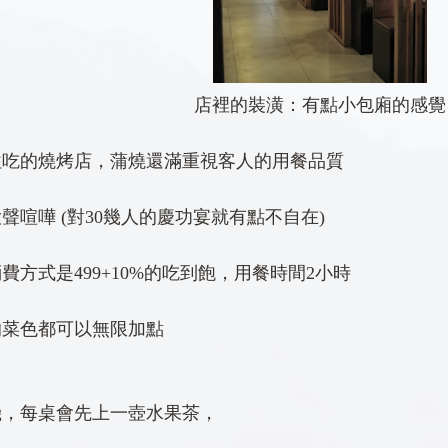
店裡的裝潢：有點小包廂的感覺
往吃的燒烤店，蒲燒還滿重視客人的用餐品質
聲喧嘩 (對30幾人的慶功宴就有點不自在)
費方式是499+10%的吃到飽，用餐時間2小時
的菜色都可以無限加點
機，每桌會先上一壺水果茶，