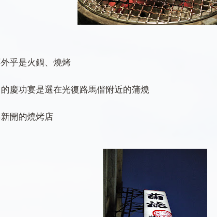
不外乎是火鍋、燒烤
羽的慶功宴是選在光復路馬偕附近的蒲燒
年新開的燒烤店