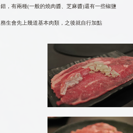
錯，有兩種(一般的燒肉醬、芝麻醬)還有一些椒鹽
服務生會先上幾道基本肉類，之後就自行加點