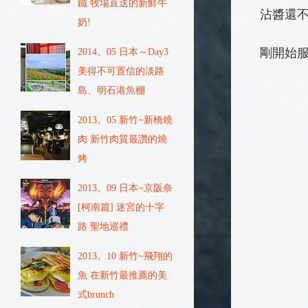
鐵 牧場直送的新鮮牛
沾醬還不
奶!
剛開始
2014。05 日本～Day3
美得不可置信的淡路
島、明石港魚棚
2013。05 新竹~新橋燒
肉 新竹肉質最讚的燒
烤
2013。09 日本~京阪奈
[柯南篇] 迷宮的十字
路 聖地巡禮
2013。10 新竹~飛翔的
魚 在新竹最推薦的美
式brunch