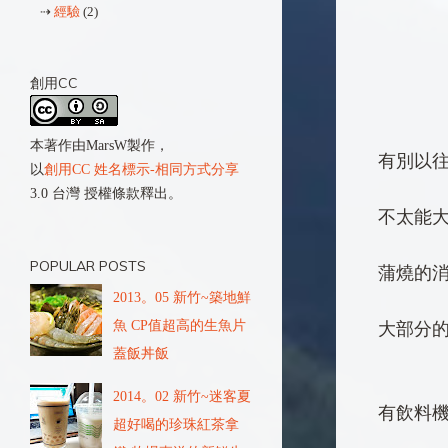
⇢
經驗
(2)
創用CC
本著作由
MarsW
製作，
有別以
以
創用CC 姓名標示-相同方式分享
3.0 台灣 授權條款釋出。
不太能大
POPULAR POSTS
蒲燒的消
2013。05 新竹~築地鮮
魚 CP值超高的生魚片
大部分
蓋飯丼飯
2014。02 新竹~迷客夏
有飲料
超好喝的珍珠紅茶拿