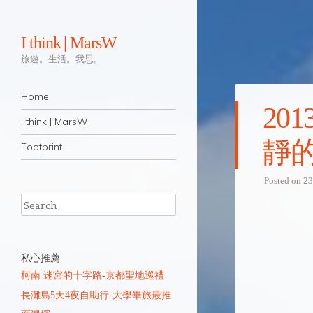
I think | MarsW
旅遊。生活。我思。
Navigation
Skip to content
Home
20
I think | MarsW
靜
Footprint
Posted on 2
Search
私心推薦
柯南 迷宮的十字路-京都聖地巡禮
長灘島5天4夜自助行-大學畢旅最推