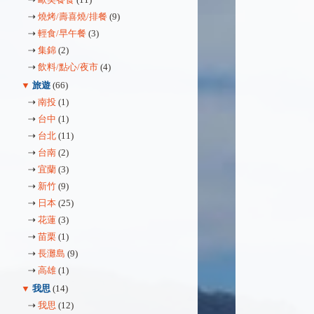
⇢
燒烤/壽喜燒/排餐
(9)
⇢
輕食/早午餐
(3)
⇢
集錦
(2)
⇢
飲料/點心/夜市
(4)
▼
旅遊
(66)
⇢
南投
(1)
⇢
台中
(1)
⇢
台北
(11)
⇢
台南
(2)
⇢
宜蘭
(3)
⇢
新竹
(9)
⇢
日本
(25)
⇢
花蓮
(3)
⇢
苗栗
(1)
⇢
長灘島
(9)
⇢
高雄
(1)
▼
我思
(14)
⇢
我思
(12)