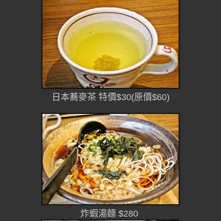
日本蕎麥茶 特價$30(原價$60)
炸蝦湯麵 $280