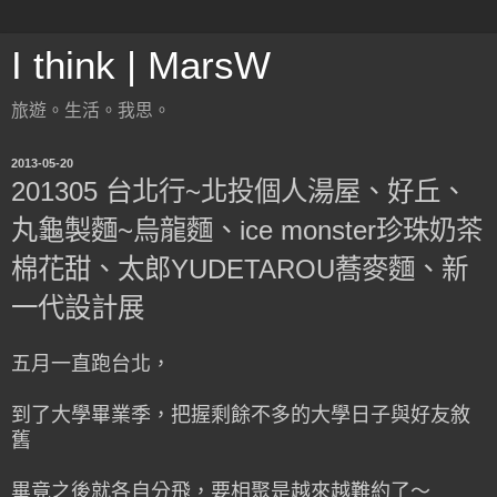
I think | MarsW
旅遊。生活。我思。
2013-05-20
201305 台北行~北投個人湯屋、好丘、
丸龜製麵~烏龍麵、ice monster珍珠奶茶
棉花甜、太郎YUDETAROU蕎麥麵、新
一代設計展
五月一直跑台北，
到了大學畢業季，把握剩餘不多的大學日子與好友敘
舊
畢竟之後就各自分飛，要相聚是越來越難約了～