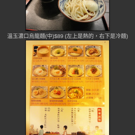
溫玉濃口烏龍麵(中)$89 (左上是熱的，右下是冷麵)