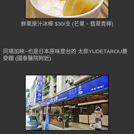
鮮果原汁冰棒 $30/支 (芒果、翡翠青檸)
同場加映~也是日本原味登台的 太郎YUDETAROU蕎
麥麵 (國泰醫院附近)