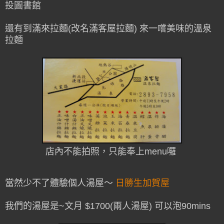
投圖書館
還有到滿來拉麵(改名滿客屋拉麵) 來一嚐美味的溫泉
拉麵
店內不能拍照，只能奉上menu囉
當然少不了體驗個人湯屋～
日勝生加賀屋
我們的湯屋是~文月 $1700(兩人湯屋) 可以泡90mins