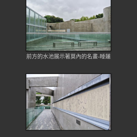
前方的水池展示著莫內的名畫-睡蓮