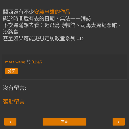
關西還有不少
安藤忠雄的作品
礙於時間還有去的日期，無法一一拜訪
下次還滿想去看：近飛鳥博物館、司馬太遼紀念館、
淡路島
甚至如果可能更想走訪教堂系列 =D
mars weng
於
01:46
分享
沒有留言:
張貼留言
‹
›
首頁