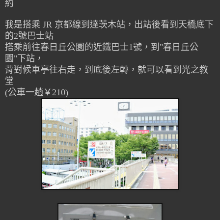
約
我是搭乘 JR 京都線到達茨木站，出站後看到天橋底下
的2號巴士站
搭乘前往春日丘公園的近鐵巴士1號，到"春日丘公
園"下站，
背對候車亭往右走，到底後左轉，就可以看到光之教
堂
(公車一趟
￥210
)