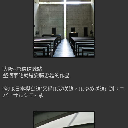
大阪~JR環球城站
整個車站就是安藤忠雄的作品
搭J R日本櫻島線(又稱JR夢咲線，JRゆめ咲線)
到ユニ
バーサルシティ駅