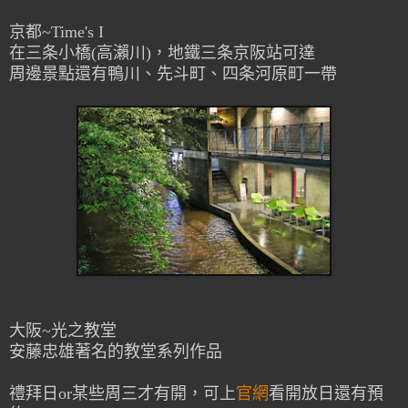
京都~Time's I
在三条小橋(高瀨川)，
地鐵三条京阪站可達
周邊景點還有鴨川、先斗町、四条河原町一帶
大阪~光之教堂
安藤忠雄著名的教堂系列作品
禮拜日or某些周三才有開，可上
官網
看開放日還有預